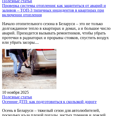
Полезные статьи
Проверка системы отопления: как защититься от аварий и
заливов – ТОП-3 типичных инцидентов в квартирах при
включении отопления
Начало отопительного сезона в Беларуси – это не только
долгожданное тепло в квартирах и домах, а и большое число
аварий. Приходится вызывать ремонтников, чтобы убрать
протечки в радиаторах и прорывы стояков, спустить воздух
или убрать засоры....
10 ноября 2025
Полезные статьи
Осенние ДТП: как подготовиться к скользкой дороге
Осень в Беларуси – тяжелый сезон для автолюбителей,
поскольку из-за плохой погоды, частых туманов и дождей