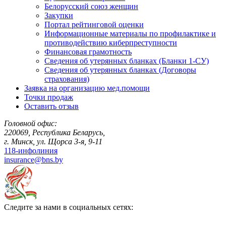
Белорусский союз женщин
Закупки
Портал рейтинговой оценки
Информационные материалы по профилактике и
противодействию киберпреступности
Финансовая грамотность
Сведения об утерянных бланках (Бланки 1-СУ)
Сведения об утерянных бланках (Договоры
страхования)
Заявка на организацию мед.помощи
Точки продаж
Оставить отзыв
Головной офис:
220069, Республика Беларусь,
г. Минск, ул. Щорса 3-я, 9-11
118-инфолиния
insurance@bns.by
Следите за нами в социальных сетях: