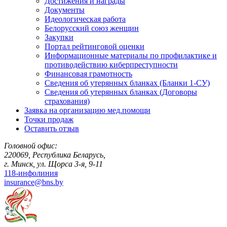
Достижения и награды
Документы
Идеологическая работа
Белорусский союз женщин
Закупки
Портал рейтинговой оценки
Информационные материалы по профилактике и
противодействию киберпреступности
Финансовая грамотность
Сведения об утерянных бланках (Бланки 1-СУ)
Сведения об утерянных бланках (Договоры
страхования)
Заявка на организацию мед.помощи
Точки продаж
Оставить отзыв
Головной офис:
220069, Республика Беларусь,
г. Минск, ул. Щорса 3-я, 9-11
118-инфолиния
insurance@bns.by