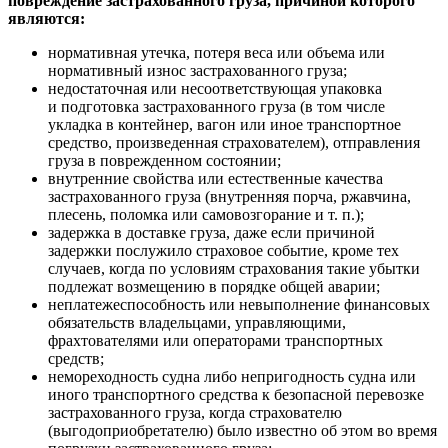
повреждение застрахованного груза, причиной которого
являются:
нормативная утечка, потеря веса или объема или
нормативный износ застрахованного груза;
недостаточная или несоответствующая упаковка
и подготовка застрахованного груза (в том числе
укладка в контейнер, вагон или иное транспортное
средство, произведенная страхователем), отправления
груза в поврежденном состоянии;
внутренние свойства или естественные качества
застрахованного груза (внутренняя порча, ржавчина,
плесень, поломка или самовозгорание и т. п.);
задержка в доставке груза, даже если причиной
задержки послужило страховое событие, кроме тех
случаев, когда по условиям страхования такие убытки
подлежат возмещению в порядке общей аварии;
неплатежеспособность или невыполнение финансовых
обязательств владельцами, управляющими,
фрахтователями или операторами транспортных
средств;
немореходность судна либо непригодность судна или
иного транспортного средства к безопасной перевозке
застрахованного груза, когда страхователю
(выгодоприобретателю) было известно об этом во время