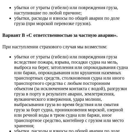
убытки от утраты (гибели) или повреждения груза,
наступившие по любой причине;
убытки, расходы и взносы по общей аварии по доле
груза (при морской перевозке грузов).
Вариант В «С ответственностью за частную аварию».
При наступлении страхового случая мы возместим:
убытки от утраты (гибели) или повреждения груза
вследствие пожара, взрыва, посадки судна на мель,
выброса на берег, затопления или опрокидывания судна
или баржи, опрокидывания или крушения наземных
транспортных средств, столкновения судна или иного
транспортного средства с любым посторонним
объектом (за исключением контакта с водой), разгрузки
груза в порту в результате аварии, землетрясения,
вулканического извержения, удара молнии,
выбрасывания груза во время бедствия или смытия
груза за борт судна, проникновения морской, озерной
или речной воды в трюм судна или баржи, иное
транспортное средство, контейнер с грузом или место
хранения;
убытки, расходы и взносы по общей аварии по доле