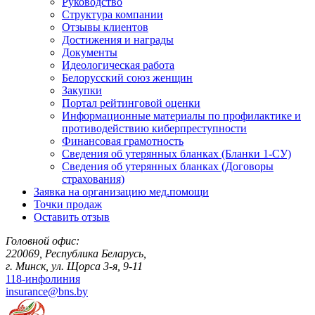
Руководство
Структура компании
Отзывы клиентов
Достижения и награды
Документы
Идеологическая работа
Белорусский союз женщин
Закупки
Портал рейтинговой оценки
Информационные материалы по профилактике и
противодействию киберпреступности
Финансовая грамотность
Сведения об утерянных бланках (Бланки 1-СУ)
Сведения об утерянных бланках (Договоры
страхования)
Заявка на организацию мед.помощи
Точки продаж
Оставить отзыв
Головной офис:
220069, Республика Беларусь,
г. Минск, ул. Щорса 3-я, 9-11
118-инфолиния
insurance@bns.by